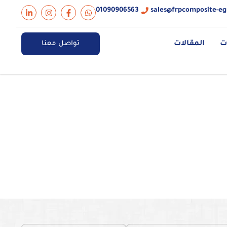
01090906563
sales@frpcomposite-e
ت
المقالات
تواصل معنا