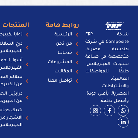
روابط هامة
المنتجات
شركة FRP
الرئيسية
زوايا لفيبر
Composite هي شركة
من نحن
درج السلال
هندسية مصرية،
الفيبرجلاس
خدماتنا
متخصصة في صناعة
أسوار الحما
المشروعات
منتجات الفيبرجلاس،
الفيبرجلاس
طبقًا للمواصفات
المقالات
سلالم الحما
العالمية،
تواصل معنا
من الفيبرج
والاشتراطات
المصرية، بأعلى جودة،
درابزين الحم
وأفضل تكلفة.
من الفيبرج
شبك حمايه
الاشجار من
الفيبرجلاس