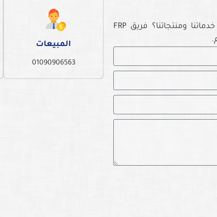
هل لديك أي استفسار أو ترغب في معرفة المزيد عن خدماتنا ومنتجاتنا؟ فريق FRP
المبيعات
01090906563