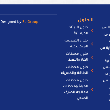
الحلول
d Designed by
Be Group
جلاس
حلول البيئات
الكيمائية
م من
حلول الهندسة
الميكانيكية
ية من
حلول محطات
الغاز والنفط
ية
لاس
حلول محطات
الطاقة والكهرباء
اية
لاس
حلول محطات
المياة ومحطات
معالجه الصرف
الصحي