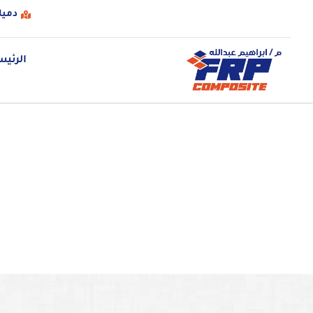
دميا
الرئيس